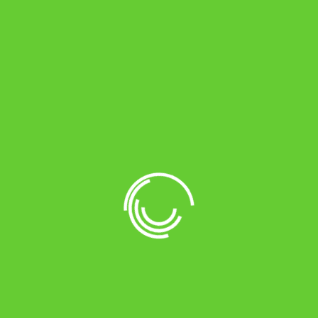
Lorem ipsum dolor 3
Style Flat
Lorem ipsum dolor
Lorem ipsum dolor sit amet, consectetur adipiscing elit.
Quisque fermentum, turpis vitae imperdiet efficitur,
magna nulla sagittis odio, vel dapibus eros lectus non
purus. Proin ultrices augue sapien, quis egestas sem
tristique nec. Vestibulum pellentesque posuere augue non
euismod. Vivamus massa augue, congue non enim
efficitur, feugiat fermentum sem. Cras volutpat elit vitae
leo elementum pharetra. Suspendisse viverra aliquam nisl
vitae ullamcorper. Mauris interdum, risus maximus congue
tempor, quam justo condimentum sem, id auctor quam
tellus id odio. Integer accumsan laoreet porttitor. Cum
sociis natoque penatibus et magnis dis parturient montes,
nascetur ridiculus mus. Etiam vehicula id ex at ornare.